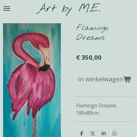
Art by M.E.
Ga
direct
naar
Flamingo
de
Dreams
hoofdinhoud
€ 350,00
In winkelwagen
Flamingo Dreams
180x80cm
D
D
S
D